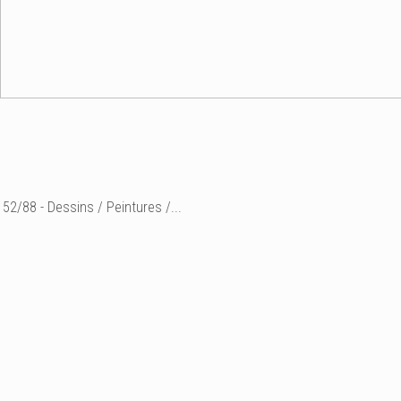
52/88 - Dessins / Peintures /...
Etude in situ
"galets de craie"
dessin stylo à bille et st