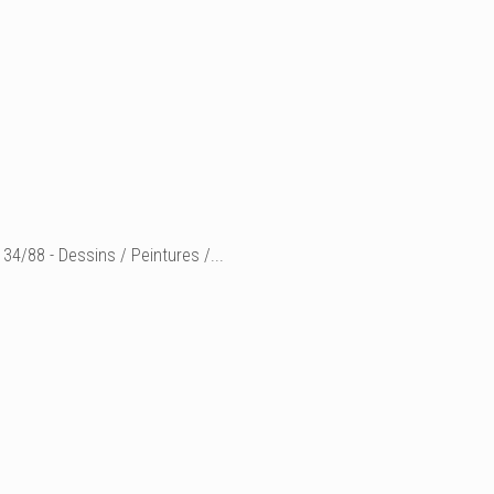
34/88 - Dessins / Peintures /...
° "nuage" (L)
H 24 X 14 cm
peinture sur toile