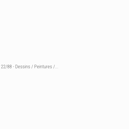
22/88 - Dessins / Peintures /...
° "Voyageurs éternels" 0
peinture sur toile
H 30 x 90 cm