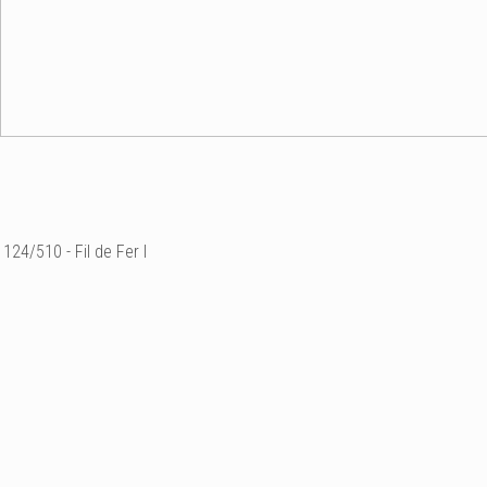
124/510 - Fil de Fer I
° "Village - les repères"
H 45 X 28,5 X 35 cm
Fil de fer & tarlatane