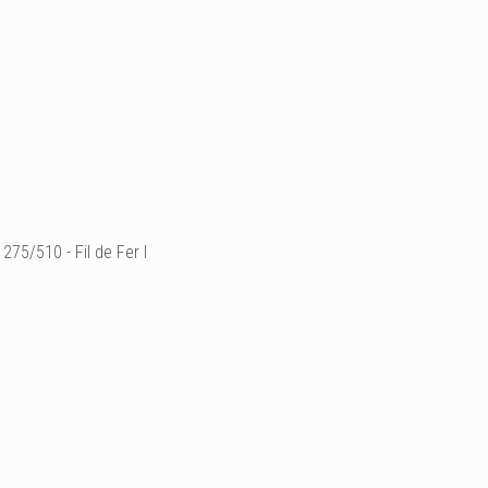
275/510 - Fil de Fer I
° "Filaire de nuage - l'ex
Fil de fer & tarlatane
H 52 X 57 X 83 cm