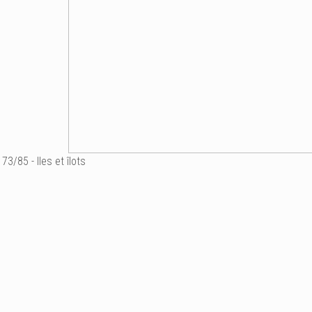
73/85 - Iles et îlots
° "un petit coin de paradi
Fil de fer, plâtre, patine 
H 37 x 14 x 16 cm