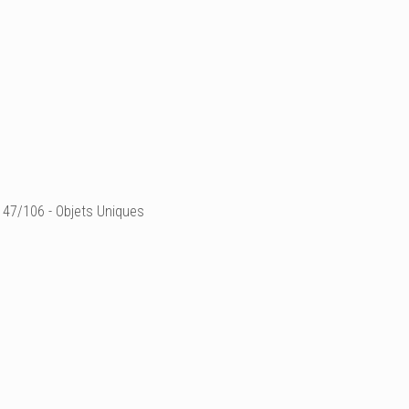
47/106 - Objets Uniques
° Etagère "les p'tits caill
faïence chamottée noire
élément à suspendre
H 22 x 27,5 x 10 cm