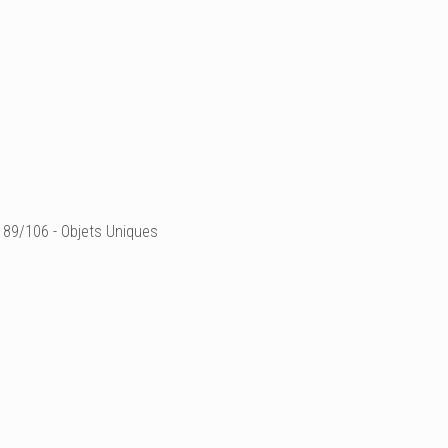
89/106 - Objets Uniques
°"fleur de plâtre"
grande couronne (détail)
2 modèles de fleur + bout