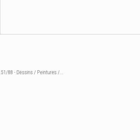
51/88 - Dessins / Peintures /...
Etude
Sumi-e "lotus"
encre sur papier d'étude