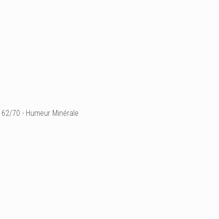
62/70 - Humeur Minérale
° "les cailloux habités"
fil de fer & tarlatane tein
~ 25 x 15 x 6 cm