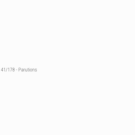
41/178 - Parutions
Maison à Vivre N°16
Journaliste : Corine K
Photographe : Sylvie D