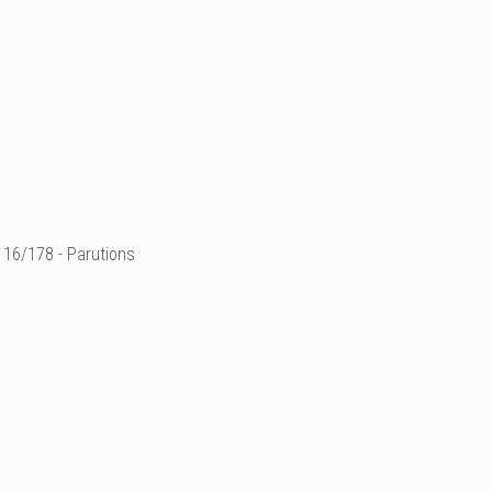
16/178 - Parutions
La liberté (extrait d'articl
Exposition collective
29 novembre 2018
Article de la journaliste 